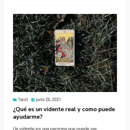
Tarot
Publicado
junio 26, 2021
el
¿Qué es un vidente real y como puede
ayudarme?
Un vidente es una persona que puede ver