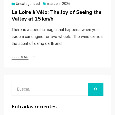
Uncategorized
Publicado
marzo 5, 2026
el
La Loire à Vélo: The Joy of Seeing the
Valley at 15 km/h
There is a specific magic that happens when you
trade a car engine for two wheels. The wind carries
the scent of damp earth and…
LEER MÁS
Buscar:
BUSCAR
Entradas recientes