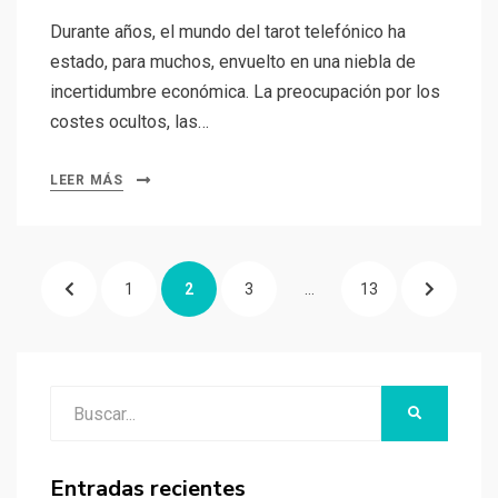
Durante años, el mundo del tarot telefónico ha
estado, para muchos, envuelto en una niebla de
incertidumbre económica. La preocupación por los
costes ocultos, las…
LEER MÁS
Navegación
PÁGINA
PÁGINA
1
PÁGINA
2
PÁGINA
3
…
PÁGINA
13
PÁGINA
de
entradas
ANTERIOR
SIGUIENT
Buscar:
BUSCAR
Entradas recientes