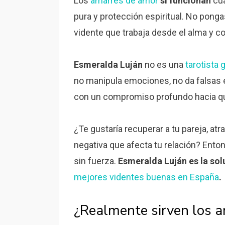
Los
amarres de amor
sí funcionan
cua
pura y protección espiritual. No pong
vidente que trabaja desde el alma y c
Esmeralda Luján
no es una
tarotista 
no manipula emociones, no da falsas es
con un compromiso profundo hacia qu
¿Te gustaría recuperar a tu pareja, at
negativa que afecta tu relación? Ento
sin fuerza.
Esmeralda Luján es la sol
mejores videntes buenas en España
.
¿Realmente sirven los 